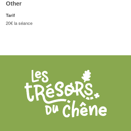
Other
Tarif
20€ la séance